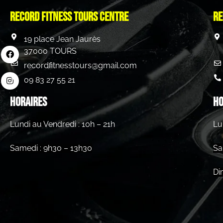
Record Fitness Tours centre
Re
19 place Jean Jaurès
37000 TOURS
recordfitnesstours@gmail.com
09 83 27 55 21
HORAIRES
HO
Lundi au Vendredi : 10h – 21h
Lu
Samedi : 9h30 – 13h30
Sa
Di