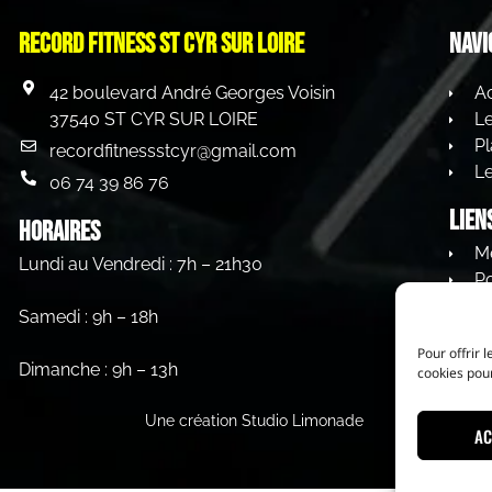
Record Fitness st cyr sur loire
Navi
42 boulevard André Georges Voisin
Ac
37540 ST CYR SUR LOIRE
L
Pl
recordfitnessstcyr@gmail.com
Le
06 74 39 86 76
Lien
HORAIRES
Me
Lundi au Vendredi : 7h – 21h30
Po
C
Samedi : 9h – 18h
Pour offrir 
Dimanche : 9h – 13h
cookies pour
Une création Studio Limonade
AC