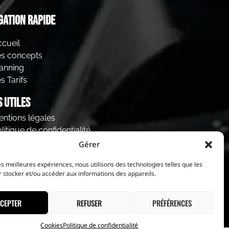
gation rapide
cueil
es concepts
anning
s Tarifs
s utiles
ntions légales
litique de confidentialité
ookies
Gérer
les meilleures expériences, nous utilisons des technologies telles que les
 stocker et/ou accéder aux informations des appareils.
CEPTER
REFUSER
PRÉFÉRENCES
Cookies
Politique de confidentialité