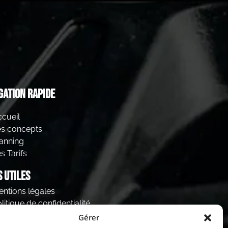
gation rapide
cueil
es concepts
anning
s Tarifs
s utiles
ntions légales
litique de confidentialité
ookies
Gérer