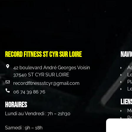
Record Fitness st cyr sur loire
Navi
42 boulevard André Georges Voisin
Ac
37540 ST CYR SUR LOIRE
L
Pl
recordfitnessstcyr@gmail.com
Le
06 74 39 86 76
Lien
HORAIRES
Me
Lundi au Vendredi : 7h – 21h30
Po
C
Samedi : 9h – 18h