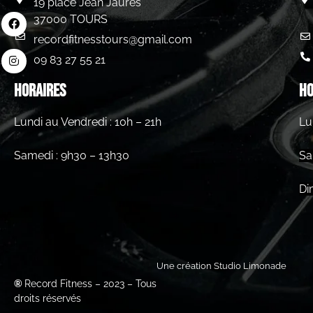
19 place Jean Jaurès
37000 TOURS
recordfitnesstours@gmail.com
09 83 27 55 21
HORAIRES
HO
Lundi au Vendredi : 10h – 21h
Lu
Samedi : 9h30 – 13h30
Sa
Di
Une création Studio Limonade
®
Record Fitness – 2023 – Tous
droits réservés