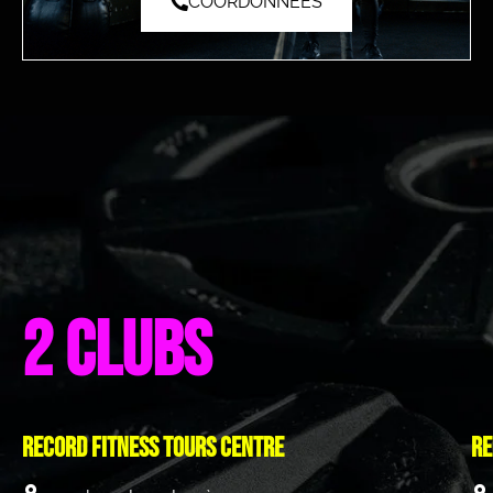
COORDONNÉES
2 clubs
Record Fitness Tours centre
Re