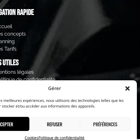
gation rapide
cueil
es concepts
anning
s Tarifs
s utiles
ntions légales
litique de confidentialité
ookies
Gérer
les meilleures expériences, nous utilisons des technologies telles que les
 stocker et/ou accéder aux informations des appareils.
CEPTER
REFUSER
PRÉFÉRENCES
Cookies
Politique de confidentialité