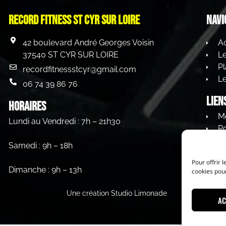
Record Fitness st cyr sur loire
Navi
42 boulevard André Georges Voisin
Ac
37540 ST CYR SUR LOIRE
L
Pl
recordfitnessstcyr@gmail.com
Le
06 74 39 86 76
Lien
HORAIRES
Me
Lundi au Vendredi : 7h – 21h30
Po
C
Samedi : 9h – 18h
Pour offrir 
Dimanche : 9h – 13h
cookies pour
Une création Studio Limonade
AC