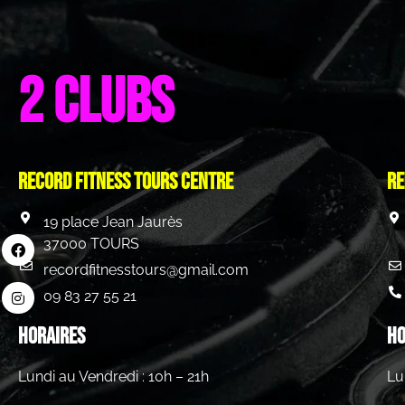
2 clubs
Record Fitness Tours centre
Re
19 place Jean Jaurès
37000 TOURS
recordfitnesstours@gmail.com
09 83 27 55 21
HORAIRES
HO
Lundi au Vendredi : 10h – 21h
Lu