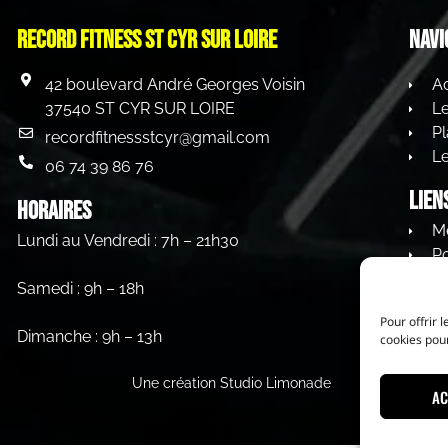
Record Fitness st cyr sur loire
Navi
42 boulevard André Georges Voisin
Ac
37540 ST CYR SUR LOIRE
L
Pl
recordfitnessstcyr@gmail.com
Le
06 74 39 86 76
Lien
HORAIRES
Me
Lundi au Vendredi : 7h – 21h30
Po
C
Samedi : 9h – 18h
Pour offrir 
Dimanche : 9h – 13h
cookies pour
Une création Studio Limonade
AC