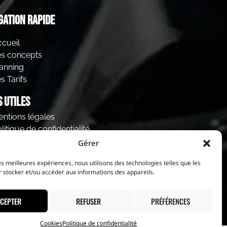
gation rapide
cueil
es concepts
anning
s Tarifs
s utiles
ntions légales
litique de confidentialité
ookies
Gérer
les meilleures expériences, nous utilisons des technologies telles que les
 stocker et/ou accéder aux informations des appareils.
CEPTER
REFUSER
PRÉFÉRENCES
Cookies
Politique de confidentialité