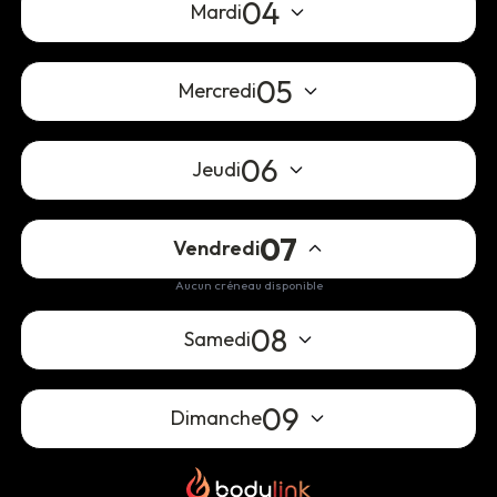
04
Mardi
05
Mercredi
06
Jeudi
07
Vendredi
Aucun créneau disponible
08
Samedi
09
Dimanche