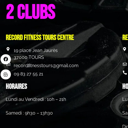
2 clubs
Record Fitness Tours centre
Re
19 place Jean Jaurès
37000 TOURS
recordfitnesstours@gmail.com
09 83 27 55 21
HORAIRES
HO
Lundi au Vendredi : 10h – 21h
Lu
Samedi : 9h30 – 13h30
Sa
Di