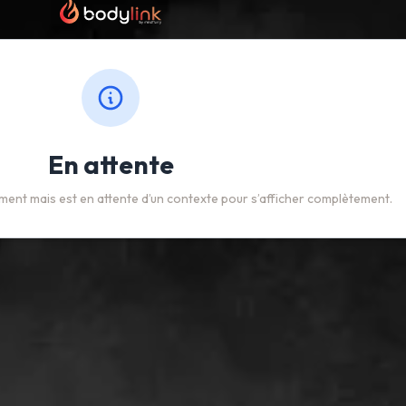
En attente
ent mais est en attente d’un contexte pour s’afficher complètement.