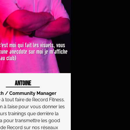
Antoine
ch / Community Manager
à tout faire de Record Fitness.
n à l’aise pour vous donner les
urs trainings que derrière la
 pour transmettre les good
 de Record sur nos réseaux