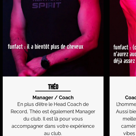
Théo
Manager / Coach
Coa
En plus d’être le Head Coach de
L’homme 
Record, Théo est également Manager
Aussi bie
du club. Il est là pour vous
meille
accompagner dans votre expérience
caméra
au club.
vibes